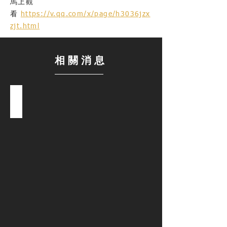
馬上觀
看
https://v.qq.com/x/page/h3036jzx
zjt.html
相關消息
他電台 | 紅孩兒：少年歸來，風采依舊~
2019.12.17