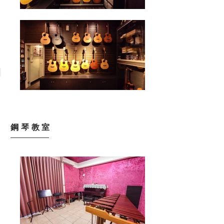
​鋼琴教室