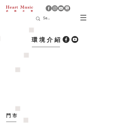
​環境介紹
​門市