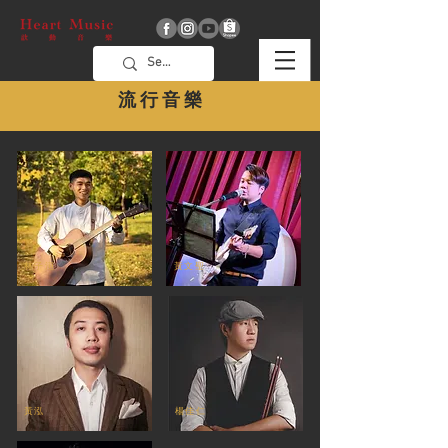
流 行 音 樂
林子洹
黃文聖
​黃泓
楊佳仁