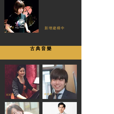
王鐿潔
​新增建構中
古 典 音 樂
蔡曜鍇
紀妃璇