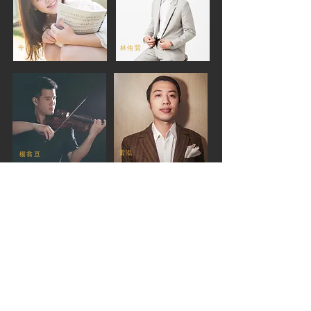
辛以璇
​林侑賢
​黃泓
楊翕亘
​新增建構中
王鐿潔