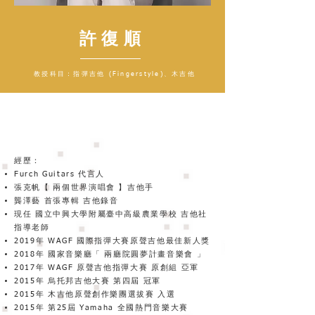
許復順
教授科目：指彈吉他 (Fingerstyle)、木吉他
英國 Rock School Acoustic Guitar Grade 8 檢定
經歷：
Furch Guitars 代言人
張克帆【 兩個世界演唱會 】吉他手
龔澤藝 首張專輯 吉他錄音
現任 國立中興大學附屬臺中高級農業學校 吉他社
指導老師
2019年 WAGF 國際指彈大賽原聲吉他最佳新人獎
2018年 國家音樂廳「 兩廳院圓夢計畫音樂會 」
2017年 WAGF 原聲吉他指彈大賽 原創組 亞軍
2015年 烏托邦吉他大賽 第四屆 冠軍
2015年 木吉他原聲創作樂團選拔賽 入選
2015年 第25屆 Yamaha 全國熱門音樂大賽